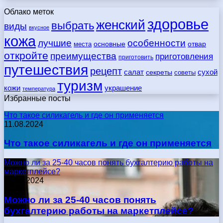
Облако меток
здоровье
женский
выбрать
виды
вкусное
кожа
лучшие
особенности
места
основные
отвар
откройте
преимущества
приготовления
приготовить
путешествия
рецепт
сухой
салат
секреты
советы
туризм
кожи
украшение
температура
Избранные посты
Что такое силикагель и где он применяется
11.08.2024
Что такое силикагель и где он применяется
Можно ли за 25-40 часов понять бухгалтерию работы на
маркетплейсе?
17.05.2024
Можно ли за 25-40 часов понять
бухгалтерию работы на маркетплейсе?