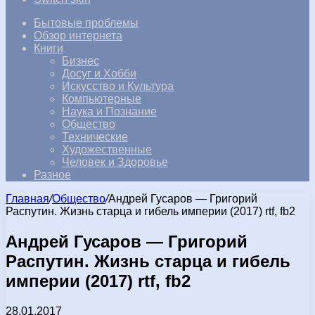
Бытовые проблемы
Обзор интернета
Книги
Бизнес
Досуг и Хобби
Искусство и Культура
Компьютерные
Наука и Познание
Общество
Технические
Художественные
Человек и Здоровье
Разное
Главная
/
Общество
/
Андрей Гусаров — Григорий
Распутин. Жизнь старца и гибель империи (2017) rtf, fb2
Андрей Гусаров — Григорий
Распутин. Жизнь старца и гибель
империи (2017) rtf, fb2
28.01.2017