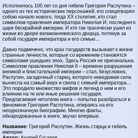
Исполнилось 100 лет со дня гибели Григория Распутина –
одного из тех исторических персонажей, кто олицетворял
собою начало нового, тогда XX столетия, кто стал
символом правления императора Николая И, последнего
царя бескрайней империи. И кто так трагически ушел из
жизни во дворе великокняжеского дворца, потянув за
собой государя императора и его семью…
Давно подмечено, что крах государств вызывает к жизни
странные личности, которые со временем становятся
символами ушедших эпох. Здесь Россия не оригинальна.
Символом правления Николая II – времени разрушения
великой и блистательной империи – стал, безусловно,
Распутин, загадочный старец, которого неведомая сила
вынесла на самый верх и свела с семьей императора…
Это породило множество мифов и легенд о нем и его
влиянии на те или иные решения государя.
Предлагаемая читателю книга – попытка разобраться в
феномене Григория Распутина, опираясь на его
неоднозначную биографию. Многие факты,
обнародованные в книге, звучат впервые.
Название:
Григорий Распутин. Жизнь старца и гибель
империи
Автор:
Андрей Гусаров