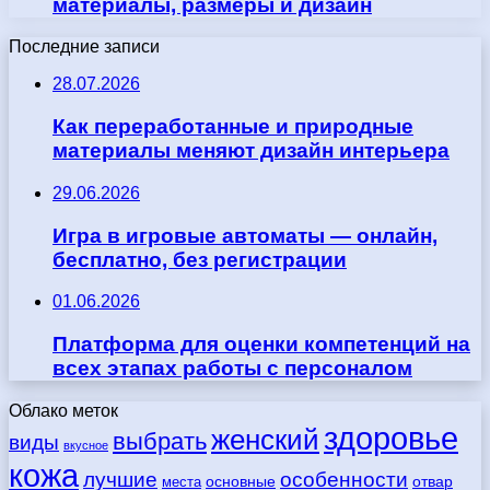
материалы, размеры и дизайн
Последние записи
28.07.2026
Как переработанные и природные
материалы меняют дизайн интерьера
29.06.2026
Игра в игровые автоматы — онлайн,
бесплатно, без регистрации
01.06.2026
Платформа для оценки компетенций на
всех этапах работы с персоналом
Облако меток
здоровье
женский
выбрать
виды
вкусное
кожа
лучшие
особенности
места
основные
отвар