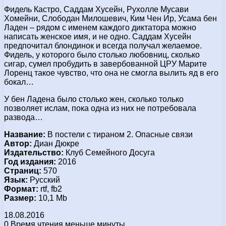
Фидель Кастро, Саддам Хусейн, Рухолле Мусави
Хомейни, Слободан Милошевич, Ким Чен Ир, Усама бен
Ладен – рядом с именем каждого диктатора можно
написать женское имя, и не одно. Саддам Хусейн
предпочитал блондинок и всегда получал желаемое.
Фидель, у которого было столько любовниц, сколько
сигар, сумел пробудить в завербованной ЦРУ Марите
Лоренц такое чувство, что она не смогла вылить яд в его
бокал…
У бен Ладена было столько жен, сколько только
позволяет ислам, пока одна из них не потребовала
развода…
Название:
В постели с тираном 2. Опасные связи
Автор:
Диан Дюкре
Издательство:
Клуб Семейного Досуга
Год издания:
2016
Страниц:
570
Язык:
Русский
Формат:
rtf, fb2
Размер:
10,1 Mb
18.08.2016
0
Время чтения меньше минуты