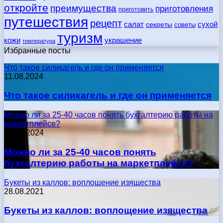
откройте
преимущества
приготовления
приготовить
путешествия
рецепт
сухой
салат
секреты
советы
туризм
кожи
украшение
температура
Избранные посты
Что такое силикагель и где он применяется
11.08.2024
Что такое силикагель и где он применяется
Можно ли за 25-40 часов понять бухгалтерию работы на
маркетплейсе?
17.05.2024
Можно ли за 25-40 часов понять
бухгалтерию работы на маркетплейсе?
Букеты из каллов: воплощение изящества
28.08.2021
Букеты из каллов: воплощение изящества