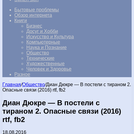
Бытовые проблемы
Обзор интернета
Книги
Бизнес
Досуг и Хобби
Искусство и Культура
Компьютерные
Наука и Познание
Общество
Технические
Художественные
Человек и Здоровье
Разное
Главная
/
Общество
/
Диан Дюкре — В постели с тираном 2.
Опасные связи (2016) rtf, fb2
Диан Дюкре — В постели с
тираном 2. Опасные связи (2016)
rtf, fb2
18.08.2016