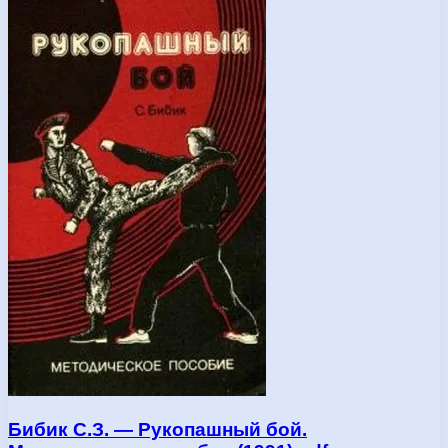
Бибик С.З. — Рукопашный бой.