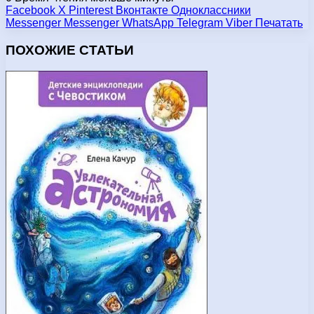
Facebook
X
Pinterest
Вконтакте
Одноклассники
Messenger
Messenger
WhatsApp
Telegram
Viber
Печатать
ПОХОЖИЕ СТАТЬИ