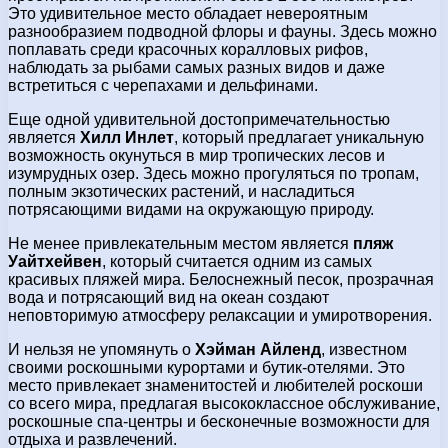
Это удивительное место обладает невероятным
разнообразием подводной флоры и фауны. Здесь можно
поплавать среди красочных коралловых рифов,
наблюдать за рыбами самых разных видов и даже
встретиться с черепахами и дельфинами.
Еще одной удивительной достопримечательностью
является
Хилл Инлет
, который предлагает уникальную
возможность окунуться в мир тропических лесов и
изумрудных озер. Здесь можно прогуляться по тропам,
полным экзотических растений, и насладиться
потрясающими видами на окружающую природу.
Не менее привлекательным местом является
пляж
Уайтхейвен
, который считается одним из самых
красивых пляжей мира. Белоснежный песок, прозрачная
вода и потрясающий вид на океан создают
неповторимую атмосферу релаксации и умиротворения.
И нельзя не упомянуть о
Хэйман Айленд
, известном
своими роскошными курортами и бутик-отелями. Это
место привлекает знаменитостей и любителей роскоши
со всего мира, предлагая высококлассное обслуживание,
роскошные спа-центры и бесконечные возможности для
отдыха и развлечений.