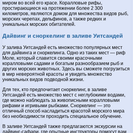
миром во всей его красе. Коралловые рифы,
простирающиеся на протяжении более 2 300
километров, являются домом для множества видов рыб,
морских черепах, дельфинов, а также редких и
уникальных морских обитателей.
Дайвинг и сноркелинг в заливе Уитсандей
У залива Уитсандей есть множество популярных мест
для дайвинга и сноркелинга. Одно из таких мест — риф
Моле, который славится своими красочными
коралловыми садами и богатым разнообразием рыб и
других морских животных. Здесь вы сможете погрузиться
в мир невероятной красоты и увидеть множество
уникальных видов подводной жизни.
Для тех, кто предпочитает сноркелинг, в заливе
Уитсандей есть множество мест с неглубокими водами,
где можно наблюдать за живописными коралловыми
рифами и игривыми рыбками. Сноркелинг — это
отличный способ насладиться красотой морского мира
без необходимости проходить специальное обучение.
В заливе Уитсандей также предлагаются экскурсии на
дайвинг-сафари, где опытные инструкторы помогут вам