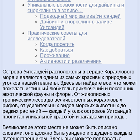
Уникальные возможности для дайвинга и
сноркелинга в заливе…
Подводный мир залива Уитсандей
Дайвинг и сноркелинг в заливе
Уитсандей
Практические советы для
исследователей
Когда посетить
Как добраться
Проживание
Активности и развлечения
Острова Уитсандей расположены в сердце Кораллового
моря и являются одним из самых красивых природных
уголков нашей планеты. Здесь вы найдете все, что может
пожелать истинный любитель приключений и поклонник
экзотической фауны и флоры. От живописных
тропических лесов до величественных коралловых
рифов, от удивительных видов морских животных до
редких растений — каждый уголок островов Уитсандей
пропитан уникальной красотой и загадками природы.
Великолепие этого места не может быть описано
словами, оно должно быть увидено и ощущено каждым
путешественником. Здесь вы сможете поплавать с