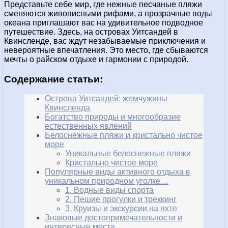
Представьте себе мир, где нежные песчаные пляжи
сменяются живописными рифами, а прозрачные воды
океана приглашают вас на удивительное подводное
путешествие. Здесь, на островах Уитсандей в
Квинсленде, вас ждут незабываемые приключения и
невероятные впечатления. Это место, где сбываются
мечты о райском отдыхе и гармонии с природой.
Содержание статьи:
Острова Уитсандей: жемчужины
Квинсленда
Богатство природы и многообразие
естественных явлений
Белоснежные пляжи и кристально чистое
море
Уникальные белоснежные пляжи
Кристально чистое море
Популярные виды активного отдыха в
уникальном природном уголке…
1. Водные виды спорта
2. Пешие прогулки и треккинг
3. Круизы и экскурсии на яхте
Знаковые достопримечательности и
интересные места