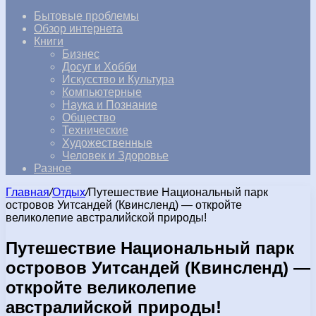
Бытовые проблемы
Обзор интернета
Книги
Бизнес
Досуг и Хобби
Искусство и Культура
Компьютерные
Наука и Познание
Общество
Технические
Художественные
Человек и Здоровье
Разное
Главная
/
Отдых
/
Путешествие Национальный парк
островов Уитсандей (Квинсленд) — откройте
великолепие австралийской природы!
Путешествие Национальный парк
островов Уитсандей (Квинсленд) —
откройте великолепие
австралийской природы!