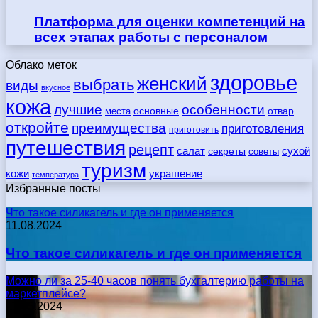
Платформа для оценки компетенций на
всех этапах работы с персоналом
Облако меток
здоровье
женский
выбрать
виды
вкусное
кожа
лучшие
особенности
места
основные
отвар
откройте
преимущества
приготовления
приготовить
путешествия
рецепт
сухой
салат
секреты
советы
туризм
кожи
украшение
температура
Избранные посты
Что такое силикагель и где он применяется
11.08.2024
Что такое силикагель и где он применяется
Можно ли за 25-40 часов понять бухгалтерию работы на
маркетплейсе?
17.05.2024