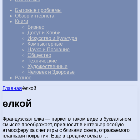
Бытовые проблемы
Обзор интернета
Книги
Бизнес
Досуг и Хобби
Искусство и Культура
Компьютерные
Наука и Познание
Общество
Технические
Художественные
Человек и Здоровье
Разное
Главная
/
елкой
елкой
Французская елка — паркет в таком виде в буквальном
смысле преображает, привносит в интерьер особую
атмосферу за счет игры с бликами света, отражаемого
планками покрытия. Еще в средние века в …