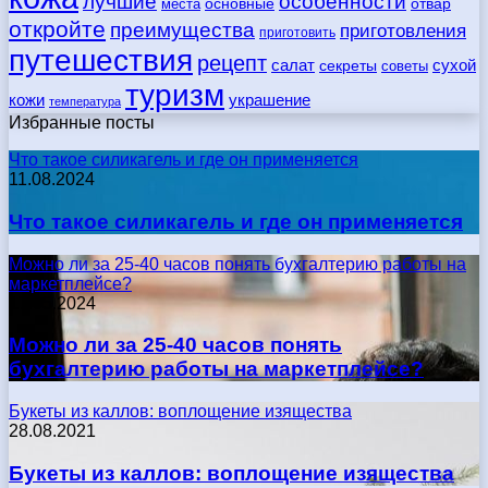
лучшие
особенности
места
основные
отвар
откройте
преимущества
приготовления
приготовить
путешествия
рецепт
сухой
салат
секреты
советы
туризм
кожи
украшение
температура
Избранные посты
Что такое силикагель и где он применяется
11.08.2024
Что такое силикагель и где он применяется
Можно ли за 25-40 часов понять бухгалтерию работы на
маркетплейсе?
17.05.2024
Можно ли за 25-40 часов понять
бухгалтерию работы на маркетплейсе?
Букеты из каллов: воплощение изящества
28.08.2021
Букеты из каллов: воплощение изящества