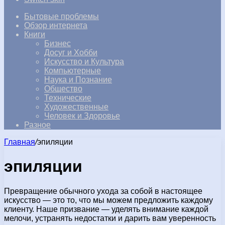
Бытовые проблемы
Обзор интернета
Книги
Бизнес
Досуг и Хобби
Искусство и Культура
Компьютерные
Наука и Познание
Общество
Технические
Художественные
Человек и Здоровье
Разное
Главная
/
эпиляции
эпиляции
Превращение обычного ухода за собой в настоящее
искусство — это то, что мы можем предложить каждому
клиенту. Наше призвание — уделять внимание каждой
мелочи, устранять недостатки и дарить вам уверенность