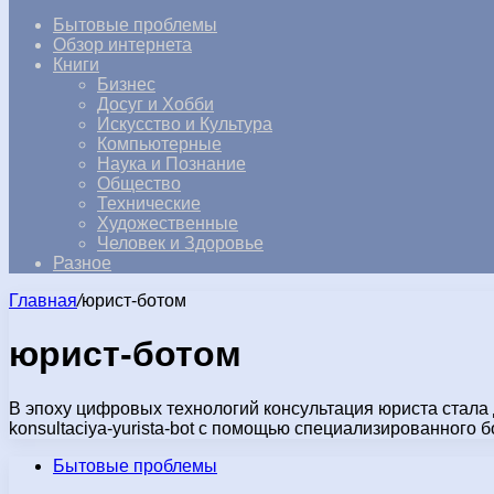
Бытовые проблемы
Обзор интернета
Книги
Бизнес
Досуг и Хобби
Искусство и Культура
Компьютерные
Наука и Познание
Общество
Технические
Художественные
Человек и Здоровье
Разное
Главная
/
юрист-ботом
юрист-ботом
В эпоху цифровых технологий консультация юриста стала до
konsultaciya-yurista-bot с помощью специализированного
Бытовые проблемы