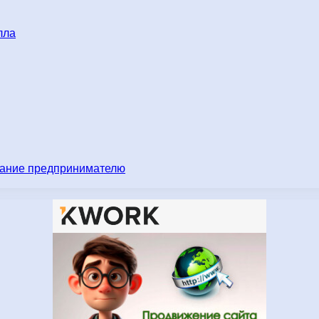
лла
имание предпринимателю