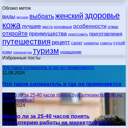
Облако меток
здоровье
женский
выбрать
виды
вкусное
кожа
лучшие
особенности
места
основные
отвар
откройте
преимущества
приготовления
приготовить
путешествия
рецепт
сухой
салат
секреты
советы
туризм
кожи
украшение
температура
Избранные посты
Что такое силикагель и где он применяется
11.08.2024
Что такое силикагель и где он применяется
Можно ли за 25-40 часов понять бухгалтерию работы на
маркетплейсе?
17.05.2024
Можно ли за 25-40 часов понять
бухгалтерию работы на маркетплейсе?