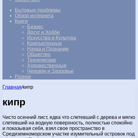
Бытовые проблемы
Обзор интернета
Книги
Бизнес
Досуг и Хобби
Искусство и Культура
Компьютерные
Наука и Познание
Общество
Технические
Художественные
Человек и Здоровье
Разное
Главная
/
кипр
кипр
Чисто осенний лист, едва что слетевший с дерева и мягко
слетевший на водную поверхность, полностью спокойно
и показывая себя, взял свое пространство в
Средиземноморском участке изумительный островок под