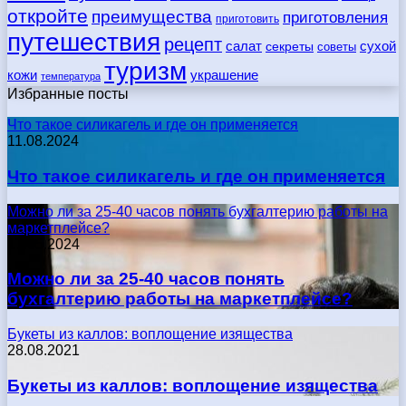
откройте
преимущества
приготовления
приготовить
путешествия
рецепт
сухой
салат
секреты
советы
туризм
кожи
украшение
температура
Избранные посты
Что такое силикагель и где он применяется
11.08.2024
Что такое силикагель и где он применяется
Можно ли за 25-40 часов понять бухгалтерию работы на
маркетплейсе?
17.05.2024
Можно ли за 25-40 часов понять
бухгалтерию работы на маркетплейсе?
Букеты из каллов: воплощение изящества
28.08.2021
Букеты из каллов: воплощение изящества