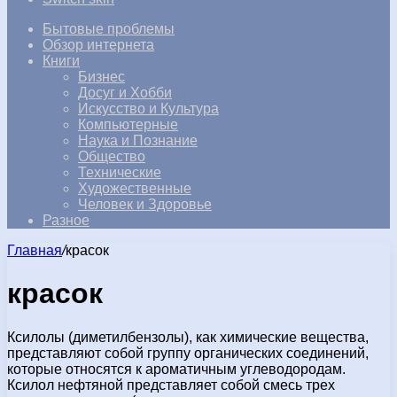
Бытовые проблемы
Обзор интернета
Книги
Бизнес
Досуг и Хобби
Искусство и Культура
Компьютерные
Наука и Познание
Общество
Технические
Художественные
Человек и Здоровье
Разное
Главная
/
красок
красок
Ксилолы (диметилбензолы), как химические вещества,
представляют собой группу органических соединений,
которые относятся к ароматичным углеводородам.
Ксилол нефтяной представляет собой смесь трех