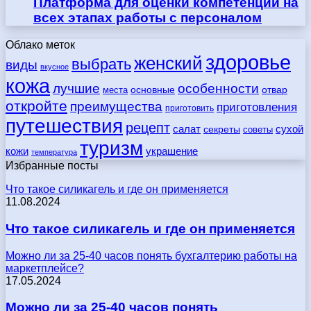
Платформа для оценки компетенций на
всех этапах работы с персоналом
Облако меток
здоровье
женский
выбрать
виды
вкусное
кожа
лучшие
особенности
места
основные
отвар
откройте
преимущества
приготовления
приготовить
путешествия
рецепт
сухой
салат
секреты
советы
туризм
кожи
украшение
температура
Избранные посты
Что такое силикагель и где он применяется
11.08.2024
Что такое силикагель и где он применяется
Можно ли за 25-40 часов понять бухгалтерию работы на
маркетплейсе?
17.05.2024
Можно ли за 25-40 часов понять