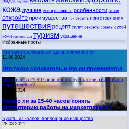
выбрать
виды
вкусное
кожа
лучшие
особенности
места
основные
отвар
откройте
преимущества
приготовления
приготовить
путешествия
рецепт
сухой
салат
секреты
советы
туризм
кожи
украшение
температура
Избранные посты
Что такое силикагель и где он применяется
11.08.2024
Что такое силикагель и где он применяется
Можно ли за 25-40 часов понять бухгалтерию работы на
маркетплейсе?
17.05.2024
Можно ли за 25-40 часов понять
бухгалтерию работы на маркетплейсе?
Букеты из каллов: воплощение изящества
28.08.2021