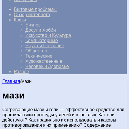
Бытовые проблемы
Обзор интернета
Книги
Бизнес
Досуг и Хобби
Искусство и Культура
Компьютерные
Наука и Познание
Общество
Технические
Художественные
Человек и Здоровье
Разное
Главная
/
мази
мази
Согревающие мази и гели — эффективное средство для
профилактики простуды у детей и взрослых. Как они
действуют? Как правильно их использовать и каковы
противопоказания к их применению? Содержание