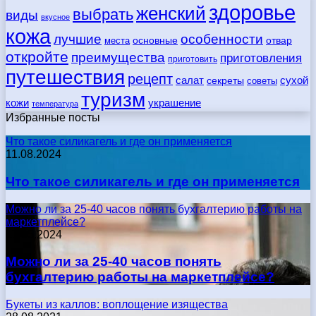
здоровье
женский
выбрать
виды
вкусное
кожа
лучшие
особенности
места
основные
отвар
откройте
преимущества
приготовления
приготовить
путешествия
рецепт
сухой
салат
секреты
советы
туризм
кожи
украшение
температура
Избранные посты
Что такое силикагель и где он применяется
11.08.2024
Что такое силикагель и где он применяется
Можно ли за 25-40 часов понять бухгалтерию работы на
маркетплейсе?
17.05.2024
Можно ли за 25-40 часов понять
бухгалтерию работы на маркетплейсе?
Букеты из каллов: воплощение изящества