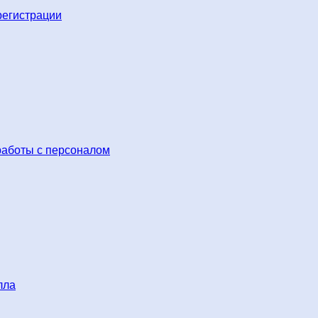
регистрации
работы с персоналом
лла