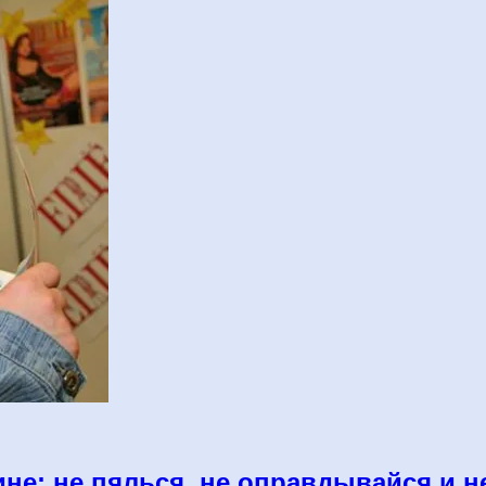
не: не пялься, не оправдывайся и н