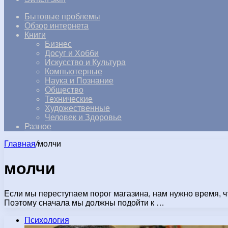
Бытовые проблемы
Обзор интернета
Книги
Бизнес
Досуг и Хобби
Искусство и Культура
Компьютерные
Наука и Познание
Общество
Технические
Художественные
Человек и Здоровье
Разное
Главная
/
молчи
молчи
Если мы переступаем порог магазина, нам нужно время, ч
Поэтому сначала мы должны подойти к …
Психология