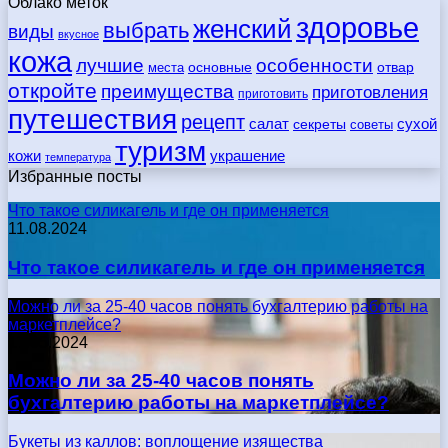
Облако меток
здоровье
женский
выбрать
виды
вкусное
кожа
лучшие
особенности
места
основные
отвар
откройте
преимущества
приготовления
приготовить
путешествия
рецепт
сухой
салат
секреты
советы
туризм
кожи
украшение
температура
Избранные посты
Что такое силикагель и где он применяется
11.08.2024
Что такое силикагель и где он применяется
Можно ли за 25-40 часов понять бухгалтерию работы на
маркетплейсе?
17.05.2024
Можно ли за 25-40 часов понять
бухгалтерию работы на маркетплейсе?
Букеты из каллов: воплощение изящества