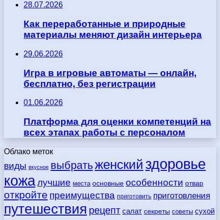
28.07.2026
Как переработанные и природные
материалы меняют дизайн интерьера
29.06.2026
Игра в игровые автоматы — онлайн,
бесплатно, без регистрации
01.06.2026
Платформа для оценки компетенций на
всех этапах работы с персоналом
Облако меток
здоровье
женский
выбрать
виды
вкусное
кожа
лучшие
особенности
места
основные
отвар
откройте
преимущества
приготовления
приготовить
путешествия
рецепт
сухой
салат
секреты
советы