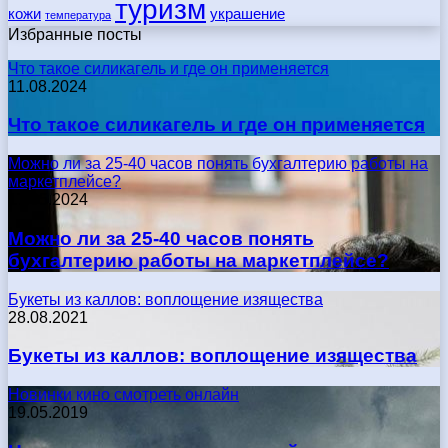
туризм
кожи
украшение
температура
Избранные посты
Что такое силикагель и где он применяется
11.08.2024
Что такое силикагель и где он применяется
Можно ли за 25-40 часов понять бухгалтерию работы на
маркетплейсе?
17.05.2024
Можно ли за 25-40 часов понять
бухгалтерию работы на маркетплейсе?
Букеты из каллов: воплощение изящества
28.08.2021
Букеты из каллов: воплощение изящества
Новинки кино смотреть онлайн
19.05.2019