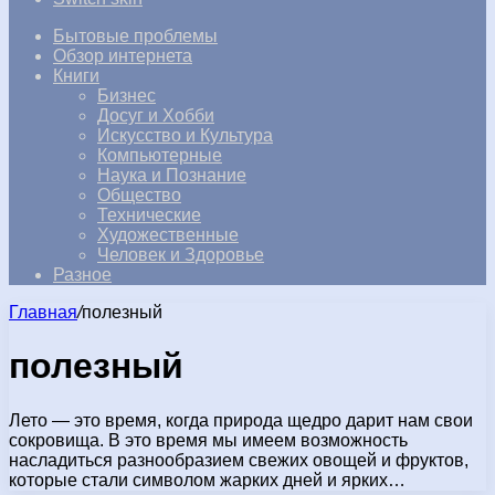
Бытовые проблемы
Обзор интернета
Книги
Бизнес
Досуг и Хобби
Искусство и Культура
Компьютерные
Наука и Познание
Общество
Технические
Художественные
Человек и Здоровье
Разное
Главная
/
полезный
полезный
Лето — это время, когда природа щедро дарит нам свои
сокровища. В это время мы имеем возможность
насладиться разнообразием свежих овощей и фруктов,
которые стали символом жарких дней и ярких…