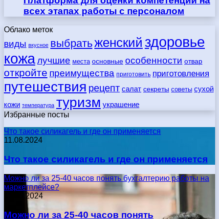
Платформа для оценки компетенций на
всех этапах работы с персоналом
Облако меток
здоровье
женский
выбрать
виды
вкусное
кожа
лучшие
особенности
места
основные
отвар
откройте
преимущества
приготовления
приготовить
путешествия
рецепт
сухой
салат
секреты
советы
туризм
кожи
украшение
температура
Избранные посты
Что такое силикагель и где он применяется
11.08.2024
Что такое силикагель и где он применяется
Можно ли за 25-40 часов понять бухгалтерию работы на
маркетплейсе?
17.05.2024
Можно ли за 25-40 часов понять