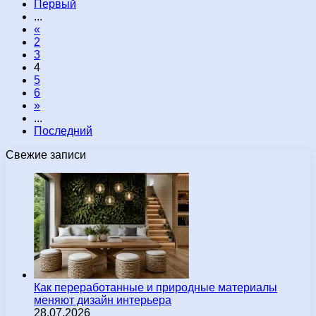
Первый
...
«
2
3
4
5
6
»
...
Последний
Свежие записи
Как переработанные и природные материалы
меняют дизайн интерьера
28.07.2026