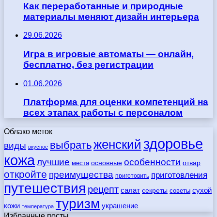
Как переработанные и природные
материалы меняют дизайн интерьера
29.06.2026
Игра в игровые автоматы — онлайн,
бесплатно, без регистрации
01.06.2026
Платформа для оценки компетенций на
всех этапах работы с персоналом
Облако меток
здоровье
женский
выбрать
виды
вкусное
кожа
лучшие
особенности
места
основные
отвар
откройте
преимущества
приготовления
приготовить
путешествия
рецепт
сухой
салат
секреты
советы
туризм
кожи
украшение
температура
Избранные посты