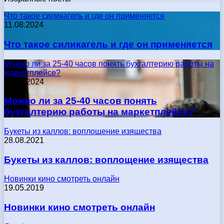
Что такое силикагель и где он применяется
11.08.2024
Что такое силикагель и где он применяется
Можно ли за 25-40 часов понять бухгалтерию работы на
маркетплейсе?
17.05.2024
Можно ли за 25-40 часов понять
бухгалтерию работы на маркетплейсе?
Букеты из каллов: воплощение изящества
28.08.2021
Букеты из каллов: воплощение изящества
Новинки кино смотреть онлайн
19.05.2019
Новинки кино смотреть онлайн