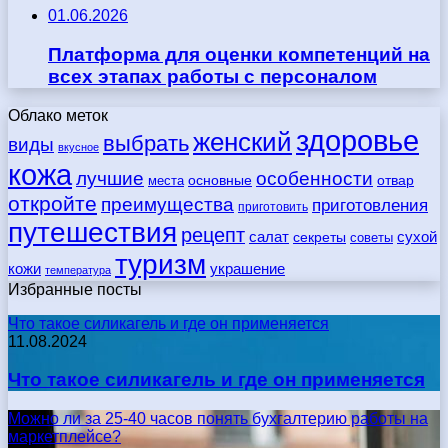
01.06.2026
Платформа для оценки компетенций на
всех этапах работы с персоналом
Облако меток
здоровье
женский
выбрать
виды
вкусное
кожа
лучшие
особенности
места
основные
отвар
откройте
преимущества
приготовления
приготовить
путешествия
рецепт
сухой
салат
секреты
советы
туризм
кожи
украшение
температура
Избранные посты
Что такое силикагель и где он применяется
11.08.2024
Что такое силикагель и где он применяется
Можно ли за 25-40 часов понять бухгалтерию работы на
маркетплейсе?