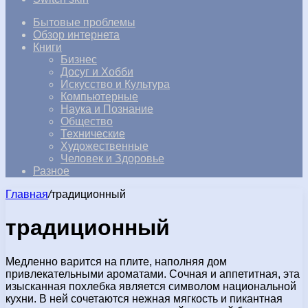
Бытовые проблемы
Обзор интернета
Книги
Бизнес
Досуг и Хобби
Искусство и Культура
Компьютерные
Наука и Познание
Общество
Технические
Художественные
Человек и Здоровье
Разное
Главная
/
традиционный
традиционный
Медленно варится на плите, наполняя дом
привлекательными ароматами. Сочная и аппетитная, эта
изысканная похлебка является символом национальной
кухни. В ней сочетаются нежная мягкость и пикантная