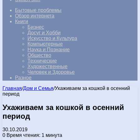
Бытовые проблемы
Обзор интернета
Книги
Бизнес
Досуг и Хобби
Искусство и Культура
Компьютерные
Наука и Познание
Общество
Технические
Художественные
Человек и Здоровье
Разное
Главная
/
Дом и Семья
/
Ухаживаем за кошкой в осенний
период
Ухаживаем за кошкой в осенний
период
30.10.2019
0
Время чтения: 1 минута