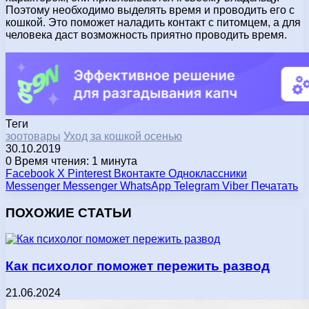
Поэтому необходимо выделять время и проводить его с
кошкой. Это поможет наладить контакт с питомцем, а для
человека даст возможность приятно проводить время.
Теги
зоотовары
Уход за кошкой осенью
30.10.2019
0
Время чтения: 1 минута
Facebook
X
Pinterest
Вконтакте
Одноклассники
Messenger
Messenger
WhatsApp
Telegram
Viber
Печатать
ПОХОЖИЕ СТАТЬИ
Как психолог поможет пережить развод
21.06.2024