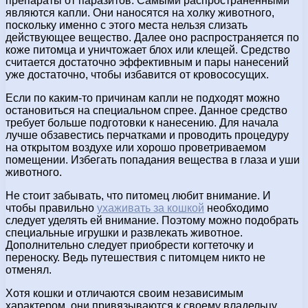
препараты от паразитов. Самыми распространенными
являются капли. Они наносятся на холку животного,
поскольку именно с этого места нельзя слизать
действующее вещество. Далее оно распространяется по
коже питомца и уничтожает блох или клещей. Средство
считается достаточно эффективным и пары нанесений
уже достаточно, чтобы избавится от кровососущих.
Если по каким-то причинам капли не подходят можно
остановиться на специальном спрее. Данное средство
требует больше подготовки к нанесению. Для начала
лучше обзавестись перчатками и проводить процедуру
на открытом воздухе или хорошо проветриваемом
помещении. Избегать попадания вещества в глаза и уши
животного.
Не стоит забывать, что питомец любит внимание. И
чтобы правильно
ухаживать за кошкой
необходимо
следует уделять ей внимание. Поэтому можно подобрать
специальные игрушки и развлекать животное.
Дополнительно следует приобрести когтеточку и
переноску. Ведь путешествия с питомцем никто не
отменял.
Хотя кошки и отличаются своим независимым
характером, они привязываются к своему владельцу.