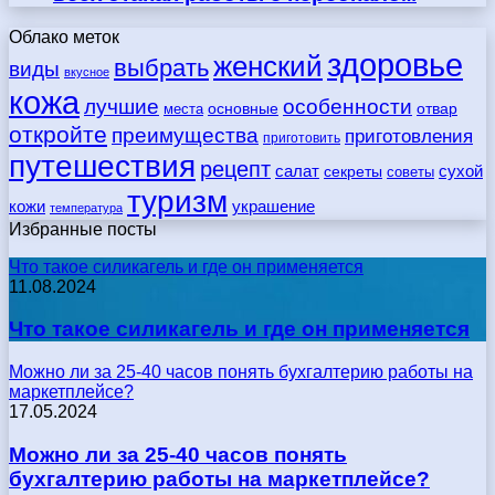
Облако меток
здоровье
женский
выбрать
виды
вкусное
кожа
лучшие
особенности
места
основные
отвар
откройте
преимущества
приготовления
приготовить
путешествия
рецепт
сухой
салат
секреты
советы
туризм
кожи
украшение
температура
Избранные посты
Что такое силикагель и где он применяется
11.08.2024
Что такое силикагель и где он применяется
Можно ли за 25-40 часов понять бухгалтерию работы на
маркетплейсе?
17.05.2024
Можно ли за 25-40 часов понять
бухгалтерию работы на маркетплейсе?