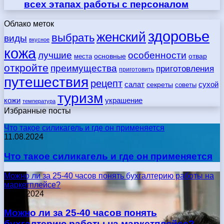
всех этапах работы с персоналом
Облако меток
здоровье
женский
выбрать
виды
вкусное
кожа
лучшие
особенности
места
основные
отвар
откройте
преимущества
приготовления
приготовить
путешествия
рецепт
сухой
салат
секреты
советы
туризм
кожи
украшение
температура
Избранные посты
Что такое силикагель и где он применяется
11.08.2024
Что такое силикагель и где он применяется
Можно ли за 25-40 часов понять бухгалтерию работы на
маркетплейсе?
17.05.2024
Можно ли за 25-40 часов понять
бухгалтерию работы на маркетплейсе?