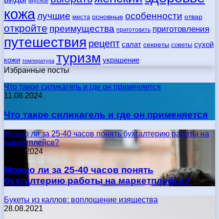
вкусное
кожа
лучшие
особенности
места
основные
отвар
откройте
преимущества
приготовления
приготовить
путешествия
рецепт
сухой
салат
секреты
советы
туризм
кожи
украшение
температура
Избранные посты
Что такое силикагель и где он применяется
11.08.2024
Что такое силикагель и где он применяется
Можно ли за 25-40 часов понять бухгалтерию работы на
маркетплейсе?
17.05.2024
Можно ли за 25-40 часов понять
бухгалтерию работы на маркетплейсе?
Букеты из каллов: воплощение изящества
28.08.2021