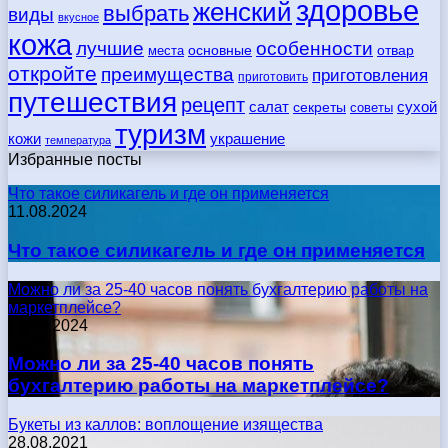
здоровье
женский
выбрать
виды
вкусное
кожа
лучшие
особенности
места
основные
отвар
откройте
преимущества
приготовления
приготовить
путешествия
рецепт
сухой
салат
секреты
советы
туризм
кожи
украшение
температура
Избранные посты
Что такое силикагель и где он применяется
11.08.2024
Что такое силикагель и где он применяется
Можно ли за 25-40 часов понять бухгалтерию работы на
маркетплейсе?
17.05.2024
Можно ли за 25-40 часов понять
бухгалтерию работы на маркетплейсе?
Букеты из каллов: воплощение изящества
28.08.2021