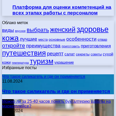
Платформа для оценки компетенций на
всех этапах работы с персоналом
Облако меток
здоровье
женский
выбрать
виды
вкусное
кожа
лучшие
особенности
места
основные
отвар
откройте
преимущества
приготовления
приготовить
путешествия
рецепт
сухой
салат
секреты
советы
туризм
кожи
украшение
температура
Избранные посты
Что такое силикагель и где он применяется
11.08.2024
Что такое силикагель и где он применяется
Можно ли за 25-40 часов понять бухгалтерию работы на
маркетплейсе?
17.05.2024