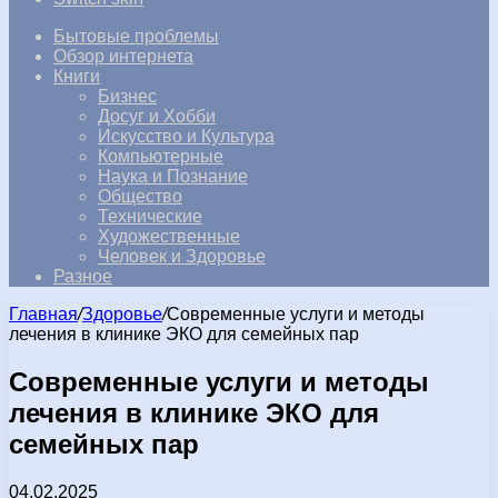
Бытовые проблемы
Обзор интернета
Книги
Бизнес
Досуг и Хобби
Искусство и Культура
Компьютерные
Наука и Познание
Общество
Технические
Художественные
Человек и Здоровье
Разное
Главная
/
Здоровье
/
Современные услуги и методы
лечения в клинике ЭКО для семейных пар
Современные услуги и методы
лечения в клинике ЭКО для
семейных пар
04.02.2025