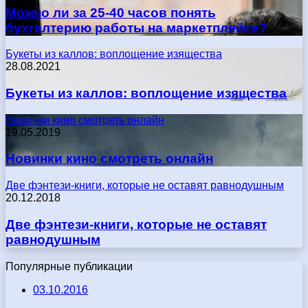
Можно ли за 25-40 часов понять
бухгалтерию работы на маркетплейсе?
Букеты из каллов: воплощение изящества
28.08.2021
Букеты из каллов: воплощение изящества
Новинки кино смотреть онлайн
19.05.2019
Новинки кино смотреть онлайн
Две фэнтези-книги, которые не оставят равнодушным
20.12.2018
Две фэнтези-книги, которые не оставят
равнодушным
Популярные публикации
03.10.2016