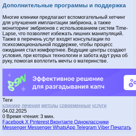
Дополнительные программы и поддержка
Многие клиники предлагают вспомогательный хетчинг
для улучшения имплантации эмбриона, а также
мониторинг эмбрионов с использованием систем Time-
Lapse, что позволяет избежать лишних манипуляций.
Также в перечень услуг входят консультации по
психоэмоциональной поддержке, чтобы процесс
ожидания стал комфортнее. Ведущие центры создают
условия, при которых технологии и забота идут рука об
руку, помогая воплотить мечты о материнстве.
Теги
клинике
лечения
методы
современные
услуги
04.02.2025
0
Время чтения: 3 мин.
Facebook
X
Pinterest
Вконтакте
Одноклассники
Messenger
Messenger
WhatsApp
Telegram
Viber
Печатать