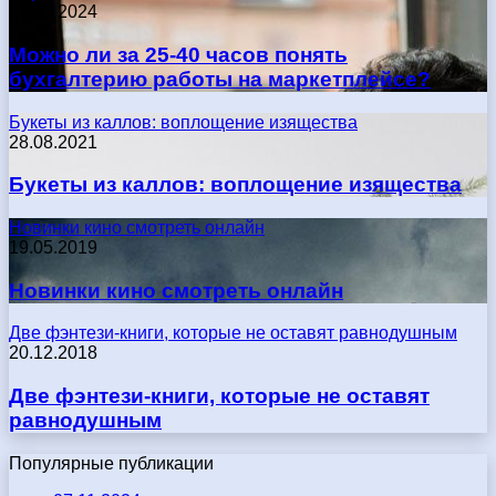
17.05.2024
Можно ли за 25-40 часов понять
бухгалтерию работы на маркетплейсе?
Букеты из каллов: воплощение изящества
28.08.2021
Букеты из каллов: воплощение изящества
Новинки кино смотреть онлайн
19.05.2019
Новинки кино смотреть онлайн
Две фэнтези-книги, которые не оставят равнодушным
20.12.2018
Две фэнтези-книги, которые не оставят
равнодушным
Популярные публикации