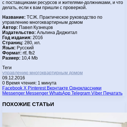
с поставщиками ресурсов и жителями-должниками, и что
делать, если к вам пришли с проверкой.
Название:
ТСЖ. Практическое руководство по
управлению многоквартирным домом
Автор:
Павел Кузнецов
Издательство:
Альпина Диджитал
Год издания:
2016
Страниц:
280, ил.
Язык:
Русский
Формат:
rtf, fb2
Размер:
10,4 Mb
Теги
управлению многоквартирным домом
09.12.2016
0
Время чтения: 1 минута
Facebook
X
Pinterest
Вконтакте
Одноклассники
Messenger
Messenger
WhatsApp
Telegram
Viber
Печатать
ПОХОЖИЕ СТАТЬИ