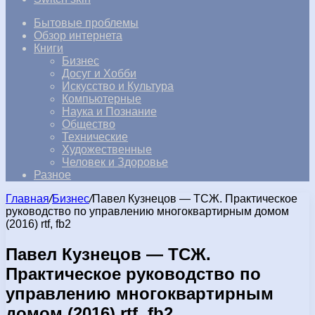
Бытовые проблемы
Обзор интернета
Книги
Бизнес
Досуг и Хобби
Искусство и Культура
Компьютерные
Наука и Познание
Общество
Технические
Художественные
Человек и Здоровье
Разное
Главная
/
Бизнес
/
Павел Кузнецов — ТСЖ. Практическое
руководство по управлению многоквартирным домом
(2016) rtf, fb2
Павел Кузнецов — ТСЖ.
Практическое руководство по
управлению многоквартирным
домом (2016) rtf, fb2