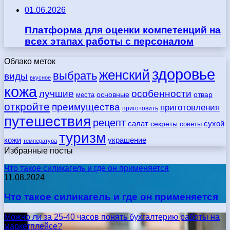
01.06.2026
Платформа для оценки компетенций на
всех этапах работы с персоналом
Облако меток
здоровье
женский
выбрать
виды
вкусное
кожа
лучшие
особенности
места
основные
отвар
откройте
преимущества
приготовления
приготовить
путешествия
рецепт
сухой
салат
секреты
советы
туризм
кожи
украшение
температура
Избранные посты
Что такое силикагель и где он применяется
11.08.2024
Что такое силикагель и где он применяется
Можно ли за 25-40 часов понять бухгалтерию работы на
маркетплейсе?