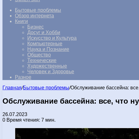
Бытовые проблемы
Обзор интернета
Книги
Бизнес
Досуг и Хобби
Искусство и Культура
Компьютерные
Наука и Познание
Общество
Технические
Художественные
Человек и Здоровье
Разное
Главная
/
Бытовые проблемы
/
Обслуживание бассейна: все,
Обслуживание бассейна: все, что н
26.07.2023
0
Время чтения: 7 мин.