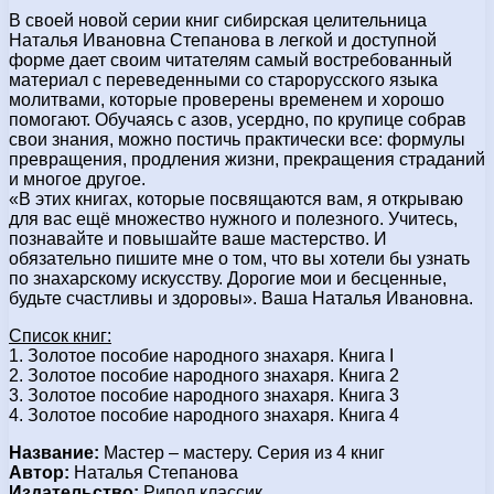
В своей новой серии книг сибирская целительница
Наталья Ивановна Степанова в легкой и доступной
форме дает своим читателям самый востребованный
материал с переведенными со старорусского языка
молитвами, которые проверены временем и хорошо
помогают. Обучаясь с азов, усердно, по крупице собрав
свои знания, можно постичь практически все: формулы
превращения, продления жизни, прекращения страданий
и многое другое.
«В этих книгах, которые посвящаются вам, я открываю
для вас ещё множество нужного и полезного. Учитесь,
познавайте и повышайте ваше мастерство. И
обязательно пишите мне о том, что вы хотели бы узнать
по знахарскому искусству. Дорогие мои и бесценные,
будьте счастливы и здоровы». Ваша Наталья Ивановна.
Список книг:
1. Золотое пособие народного знахаря. Книга I
2. Золотое пособие народного знахаря. Книга 2
3. Золотое пособие народного знахаря. Книга 3
4. Золотое пособие народного знахаря. Книга 4
Название:
Мастер – мастеру. Серия из 4 книг
Автор:
Наталья Степанова
Издательство:
Рипол классик