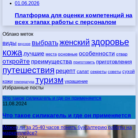
01.06.2026
Платформа для оценки компетенций на
всех этапах работы с персоналом
Облако меток
здоровье
женский
выбрать
виды
вкусное
кожа
лучшие
особенности
места
основные
отвар
откройте
преимущества
приготовления
приготовить
путешествия
рецепт
сухой
салат
секреты
советы
туризм
кожи
украшение
температура
Избранные посты
Что такое силикагель и где он применяется
11.08.2024
Что такое силикагель и где он применяется
Можно ли за 25-40 часов понять бухгалтерию работы на
маркетплейсе?