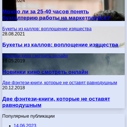
17.05.2024
Можно ли за 25-40 часов понять
бухгалтерию работы на маркетплейсе?
Букеты из каллов: воплощение изящества
28.08.2021
Букеты из каллов: воплощение изящества
Новинки кино смотреть онлайн
19.05.2019
Новинки кино смотреть онлайн
Две фэнтези-книги, которые не оставят равнодушным
20.12.2018
Две фэнтези-книги, которые не оставят
равнодушным
Популярные публикации
14.06.2023