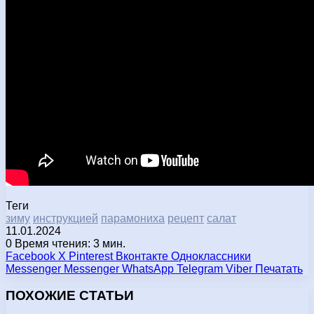
Теги
зиму
инструкцией
парамониха
рецепт
салат
11.01.2024
0
Время чтения: 3 мин.
Facebook
X
Pinterest
Вконтакте
Одноклассники
Messenger
Messenger
WhatsApp
Telegram
Viber
Печатать
ПОХОЖИЕ СТАТЬИ