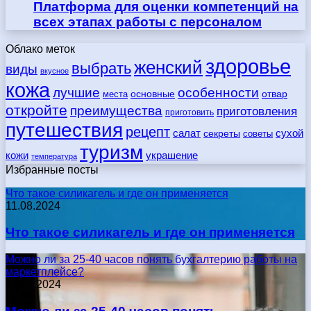
Платформа для оценки компетенций на
всех этапах работы с персоналом
Облако меток
здоровье
женский
выбрать
виды
вкусное
кожа
лучшие
особенности
места
основные
отвар
откройте
преимущества
приготовления
приготовить
путешествия
рецепт
сухой
салат
секреты
советы
туризм
кожи
украшение
температура
Избранные посты
Что такое силикагель и где он применяется
11.08.2024
Что такое силикагель и где он применяется
Можно ли за 25-40 часов понять бухгалтерию работы на
маркетплейсе?
17.05.2024