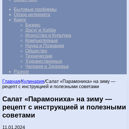
Бытовые проблемы
Обзор интернета
Книги
Бизнес
Досуг и Хобби
Искусство и Культура
Компьютерные
Наука и Познание
Общество
Технические
Художественные
Человек и Здоровье
Разное
Главная
/
Кулинария
/
Салат «Парамониха» на зиму —
рецепт с инструкцией и полезными советами
Салат «Парамониха» на зиму —
рецепт с инструкцией и полезными
советами
11.01.2024