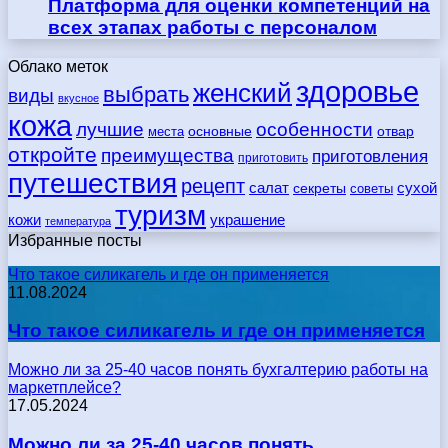
Платформа для оценки компетенций на
всех этапах работы с персоналом
Облако меток
здоровье
женский
выбрать
виды
вкусное
кожа
лучшие
особенности
места
основные
отвар
откройте
преимущества
приготовления
приготовить
путешествия
рецепт
сухой
салат
секреты
советы
туризм
кожи
украшение
температура
Избранные посты
Что такое силикагель и где он применяется
11.08.2024
Что такое силикагель и где он применяется
Можно ли за 25-40 часов понять бухгалтерию работы на
маркетплейсе?
17.05.2024
Можно ли за 25-40 часов понять