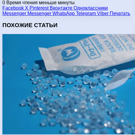
0
Время чтения меньше минуты
Facebook
X
Pinterest
Вконтакте
Одноклассники
Messenger
Messenger
WhatsApp
Telegram
Viber
Печатать
ПОХОЖИЕ СТАТЬИ