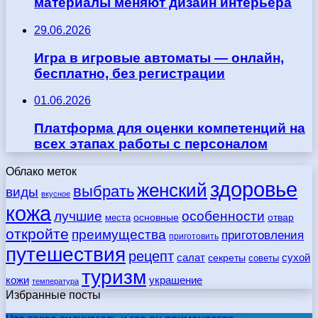
материалы меняют дизайн интерьера
29.06.2026
Игра в игровые автоматы — онлайн,
бесплатно, без регистрации
01.06.2026
Платформа для оценки компетенций на
всех этапах работы с персоналом
Облако меток
здоровье
женский
выбрать
виды
вкусное
кожа
лучшие
особенности
места
основные
отвар
откройте
преимущества
приготовления
приготовить
путешествия
рецепт
сухой
салат
секреты
советы
туризм
кожи
украшение
температура
Избранные посты