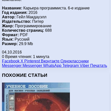
Название:
Карьера программиста. 6-е издание
Год издания:
2016
Автор:
Гейл Макдауэлл
Издательство:
Питер
Жанр:
Программирование
Количество страниц:
688
Формат:
PDF
Язык:
Русский
Размер:
29.9 Mb
04.10.2016
0
Время чтения: 1 минута
Facebook
X
Pinterest
Вконтакте
Одноклассники
Messenger
Messenger
WhatsApp
Telegram
Viber
Печатать
ПОХОЖИЕ СТАТЬИ