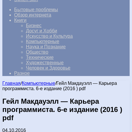
Бытовые проблемы
Обзор интернета
Книги
Бизнес
Досуг и Хобби
Искусство и Культура
Компьютерные
Наука и Познание
Общество
Технические
Художественные
Человек и Здоровье
Разное
Главная
/
Компьютерные
/
Гейл Макдауэлл — Карьера
программиста. 6-е издание (2016 ) pdf
Гейл Макдауэлл — Карьера
программиста. 6-е издание (2016 )
pdf
04.10.2016