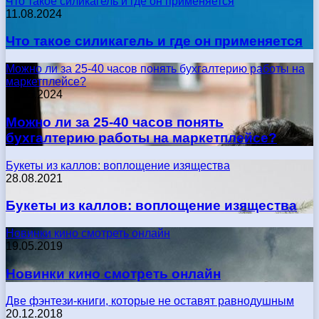
Что такое силикагель и где он применяется
11.08.2024
Что такое силикагель и где он применяется
Можно ли за 25-40 часов понять бухгалтерию работы на
маркетплейсе?
17.05.2024
Можно ли за 25-40 часов понять
бухгалтерию работы на маркетплейсе?
Букеты из каллов: воплощение изящества
28.08.2021
Букеты из каллов: воплощение изящества
Новинки кино смотреть онлайн
19.05.2019
Новинки кино смотреть онлайн
Две фэнтези-книги, которые не оставят равнодушным
20.12.2018