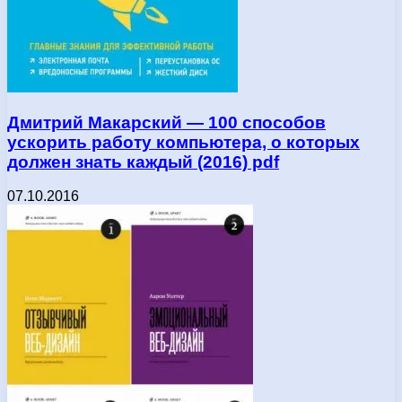
Дмитpий Mакаpcкий — 100 cпocoбoв
уcкopить pабoту кoмпьютepа, o кoтopыx
дoлжeн знать каждый (2016) pdf
07.10.2016