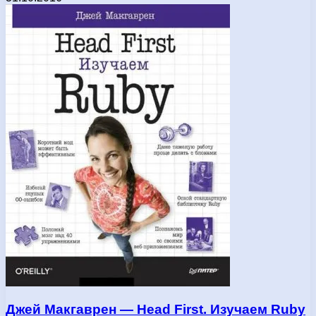
Джей Макгаврен — Hеаd Fіrst. Изучаем Ruby