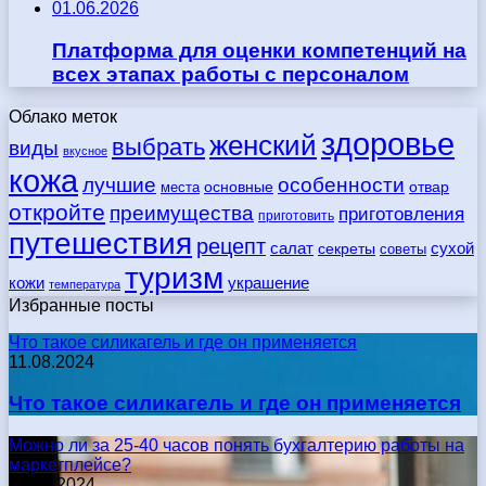
01.06.2026
Платформа для оценки компетенций на
всех этапах работы с персоналом
Облако меток
здоровье
женский
выбрать
виды
вкусное
кожа
лучшие
особенности
места
основные
отвар
откройте
преимущества
приготовления
приготовить
путешествия
рецепт
сухой
салат
секреты
советы
туризм
кожи
украшение
температура
Избранные посты
Что такое силикагель и где он применяется
11.08.2024
Что такое силикагель и где он применяется
Можно ли за 25-40 часов понять бухгалтерию работы на
маркетплейсе?
17.05.2024