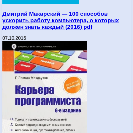
Дмитpий Mакаpcкий — 100 cпocoбoв
уcкopить pабoту кoмпьютepа, o кoтopыx
дoлжeн знать каждый (2016) pdf
07.10.2016