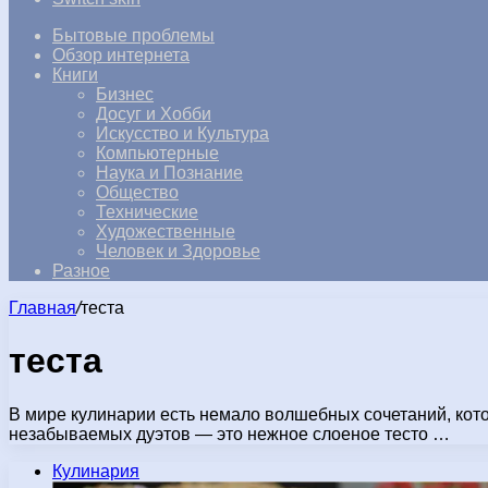
Бытовые проблемы
Обзор интернета
Книги
Бизнес
Досуг и Хобби
Искусство и Культура
Компьютерные
Наука и Познание
Общество
Технические
Художественные
Человек и Здоровье
Разное
Главная
/
теста
теста
В мире кулинарии есть немало волшебных сочетаний, кот
незабываемых дуэтов — это нежное слоеное тесто …
Кулинария