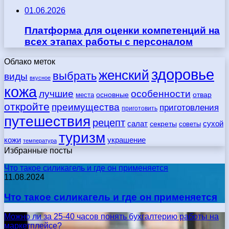
01.06.2026
Платформа для оценки компетенций на
всех этапах работы с персоналом
Облако меток
здоровье
женский
выбрать
виды
вкусное
кожа
лучшие
особенности
места
основные
отвар
откройте
преимущества
приготовления
приготовить
путешествия
рецепт
сухой
салат
секреты
советы
туризм
кожи
украшение
температура
Избранные посты
Что такое силикагель и где он применяется
11.08.2024
Что такое силикагель и где он применяется
Можно ли за 25-40 часов понять бухгалтерию работы на
маркетплейсе?