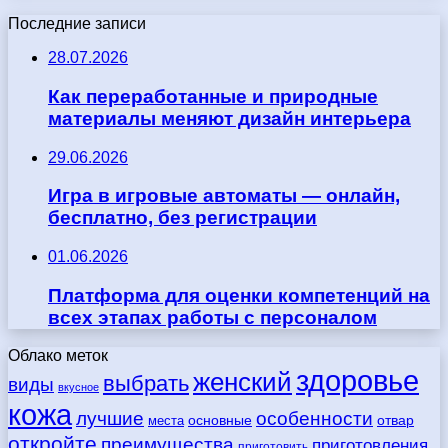
Последние записи
28.07.2026
Как переработанные и природные
материалы меняют дизайн интерьера
29.06.2026
Игра в игровые автоматы — онлайн,
бесплатно, без регистрации
01.06.2026
Платформа для оценки компетенций на
всех этапах работы с персоналом
Облако меток
здоровье
женский
выбрать
виды
вкусное
кожа
лучшие
особенности
места
основные
отвар
откройте
преимущества
приготовления
приготовить