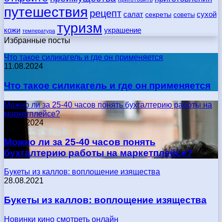
путешествия
рецепт
сухой
салат
секреты
советы
туризм
кожи
украшение
температура
Избранные посты
Что такое силикагель и где он применяется
11.08.2024
Что такое силикагель и где он применяется
Можно ли за 25-40 часов понять бухгалтерию работы на
маркетплейсе?
17.05.2024
Можно ли за 25-40 часов понять
бухгалтерию работы на маркетплейсе?
Букеты из каллов: воплощение изящества
28.08.2021
Букеты из каллов: воплощение изящества
Новинки кино смотреть онлайн