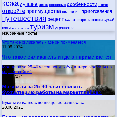
кожа
лучшие
особенности
места
основные
отвар
откройте
преимущества
приготовления
приготовить
путешествия
рецепт
сухой
салат
секреты
советы
туризм
кожи
украшение
температура
Избранные посты
Что такое силикагель и где он применяется
11.08.2024
Что такое силикагель и где он применяется
Можно ли за 25-40 часов понять бухгалтерию работы на
маркетплейсе?
17.05.2024
Можно ли за 25-40 часов понять
бухгалтерию работы на маркетплейсе?
Букеты из каллов: воплощение изящества
28.08.2021