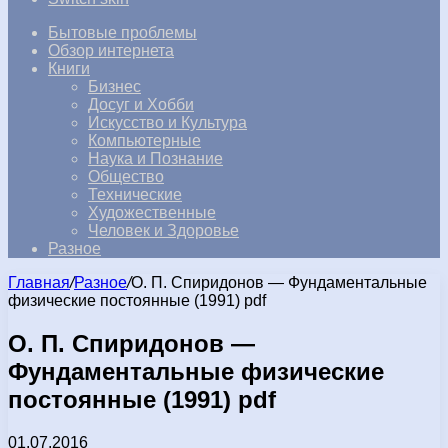
Бытовые проблемы
Обзор интернета
Книги
Бизнес
Досуг и Хобби
Искусство и Культура
Компьютерные
Наука и Познание
Общество
Технические
Художественные
Человек и Здоровье
Разное
Главная
/
Разное
/
О. П. Спиридонов — Фундаментальные
физические постоянные (1991) pdf
О. П. Спиридонов —
Фундаментальные физические
постоянные (1991) pdf
01.07.2016