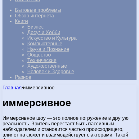
Бытовые проблемы
Обзор интернета
Книги
Бизнес
Досуг и Хобби
Искусство и Культура
Компьютерные
Наука и Познание
Общество
Технические
Художественные
Человек и Здоровье
Разное
Главная
/
иммерсивное
иммерсивное
Иммерсивное шоу — это полное погружение в другую
реальность. Зритель перестает быть пассивным
наблюдателем и становится частью происходящего,
влияет на сюжет и взаимодействует с актерами. Такой