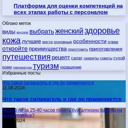
Платформа для оценки компетенций на
всех этапах работы с персоналом
Облако меток
здоровье
женский
выбрать
виды
вкусное
кожа
лучшие
особенности
места
основные
отвар
откройте
преимущества
приготовления
приготовить
путешествия
рецепт
сухой
салат
секреты
советы
туризм
кожи
украшение
температура
Избранные посты
Что такое силикагель и где он применяется
11.08.2024
Что такое силикагель и где он применяется
Можно ли за 25-40 часов понять бухгалтерию работы на
маркетплейсе?
17.05.2024