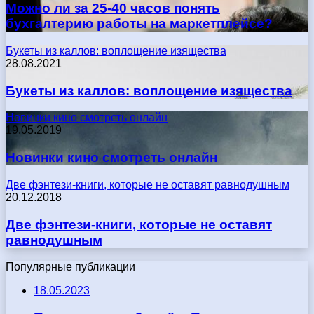
Можно ли за 25-40 часов понять
бухгалтерию работы на маркетплейсе?
Букеты из каллов: воплощение изящества
28.08.2021
Букеты из каллов: воплощение изящества
Новинки кино смотреть онлайн
19.05.2019
Новинки кино смотреть онлайн
Две фэнтези-книги, которые не оставят равнодушным
20.12.2018
Две фэнтези-книги, которые не оставят
равнодушным
Популярные публикации
18.05.2023