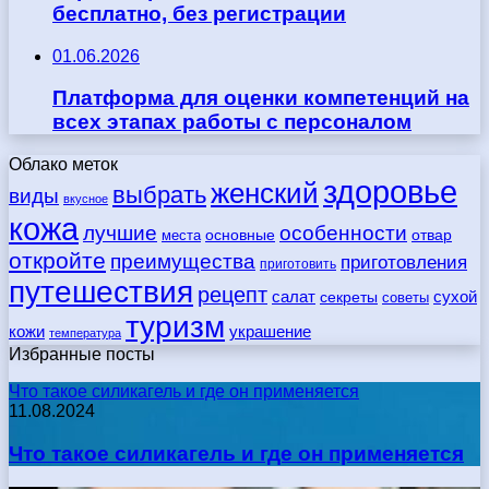
бесплатно, без регистрации
01.06.2026
Платформа для оценки компетенций на
всех этапах работы с персоналом
Облако меток
здоровье
женский
выбрать
виды
вкусное
кожа
лучшие
особенности
места
основные
отвар
откройте
преимущества
приготовления
приготовить
путешествия
рецепт
сухой
салат
секреты
советы
туризм
кожи
украшение
температура
Избранные посты
Что такое силикагель и где он применяется
11.08.2024
Что такое силикагель и где он применяется