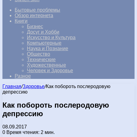
Бытовые проблемы
Обзор интернета
Книги
Бизнес
Досуг и Хобби
Искусство и Культура
Компьютерные
Наука и Познание
Общество
Технические
Художественные
Человек и Здоровье
Разное
Главная
/
Здоровье
/
Как побороть послеродовую
депрессию
Как побороть послеродовую
депрессию
08.09.2017
0
Время чтения: 2 мин.