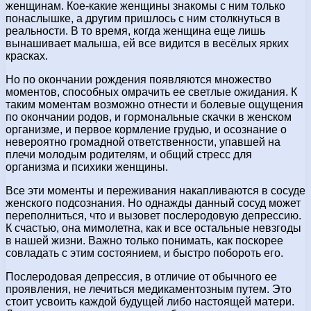
женщинам. Кое-какие женщины знакомы с ним только
понаслышке, а другим пришлось с ним столкнуться в
реальности. В то время, когда женщина еще лишь
вынашивает малыша, ей все видится в весёлых ярких
красках.
Но по окончании рождения появляются множество
моментов, способных омрачить ее светлые ожидания. К
таким моментам возможно отнести и болевые ощущения
по окончании родов, и гормональные скачки в женском
организме, и первое кормление грудью, и осознание о
невероятно громадной ответственности, упавшей на
плечи молодым родителям, и общий стресс для
организма и психики женщины.
Все эти моменты и переживания накапливаются в сосуде
женского подсознания. Но однажды данный сосуд может
переполниться, что и вызовет послеродовую депрессию.
К счастью, она мимолетна, как и все остальные невзгоды
в нашей жизни. Важно только понимать, как поскорее
совладать с этим состоянием, и быстро побороть его.
Послеродовая депрессия, в отличие от обычного ее
проявления, не лечиться медикаментозным путем. Это
стоит усвоить каждой будущей либо настоящей матери.