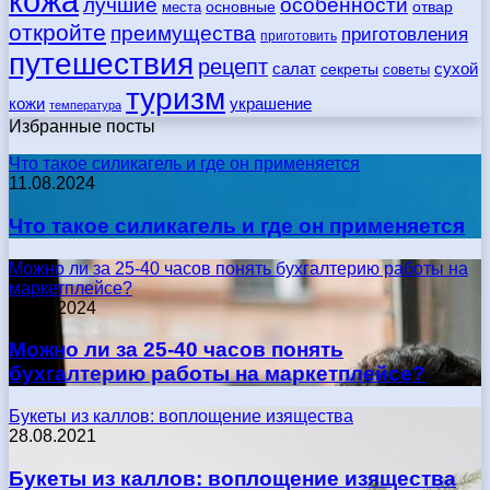
кожа
лучшие
особенности
места
основные
отвар
откройте
преимущества
приготовления
приготовить
путешествия
рецепт
сухой
салат
секреты
советы
туризм
кожи
украшение
температура
Избранные посты
Что такое силикагель и где он применяется
11.08.2024
Что такое силикагель и где он применяется
Можно ли за 25-40 часов понять бухгалтерию работы на
маркетплейсе?
17.05.2024
Можно ли за 25-40 часов понять
бухгалтерию работы на маркетплейсе?
Букеты из каллов: воплощение изящества
28.08.2021
Букеты из каллов: воплощение изящества