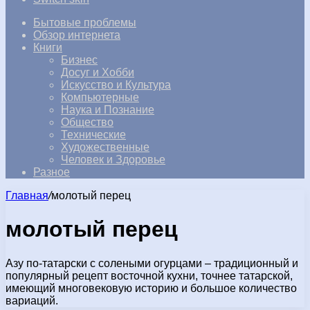
Бытовые проблемы
Обзор интернета
Книги
Бизнес
Досуг и Хобби
Искусство и Культура
Компьютерные
Наука и Познание
Общество
Технические
Художественные
Человек и Здоровье
Разное
Главная
/
молотый перец
молотый перец
Азу по-татарски с солеными огурцами – традиционный и
популярный рецепт восточной кухни, точнее татарской,
имеющий многовековую историю и большое количество
вариаций.