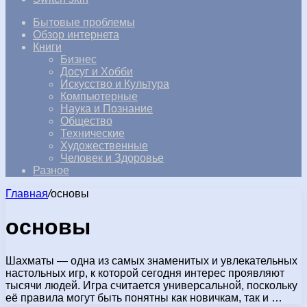
Бытовые проблемы
Обзор интернета
Книги
Бизнес
Досуг и Хобби
Искусство и Культура
Компьютерные
Наука и Познание
Общество
Технические
Художественные
Человек и Здоровье
Разное
Главная
/
основы
основы
Шахматы — одна из самых знаменитых и увлекательных
настольных игр, к которой сегодня интерес проявляют
тысячи людей. Игра считается универсальной, поскольку
её правила могут быть понятны как новичкам, так и …