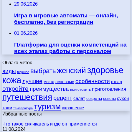
29.06.2026
Игра в игровые автоматы — онлайн,
бесплатно, без регистрации
01.06.2026
Платформа для оценки компетенций на
всех этапах работы с персоналом
Облако меток
здоровье
женский
выбрать
виды
вкусное
кожа
лучшие
особенности
места
основные
отвар
откройте
преимущества
приготовления
приготовить
путешествия
рецепт
сухой
салат
секреты
советы
туризм
кожи
украшение
температура
Избранные посты
Что такое силикагель и где он применяется
11.08.2024