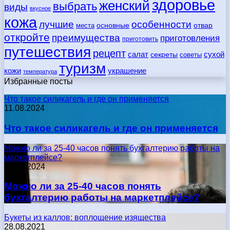
здоровье
женский
выбрать
виды
вкусное
кожа
лучшие
особенности
места
основные
отвар
откройте
преимущества
приготовления
приготовить
путешествия
рецепт
сухой
салат
секреты
советы
туризм
кожи
украшение
температура
Избранные посты
Что такое силикагель и где он применяется
11.08.2024
Что такое силикагель и где он применяется
Можно ли за 25-40 часов понять бухгалтерию работы на
маркетплейсе?
17.05.2024
Можно ли за 25-40 часов понять
бухгалтерию работы на маркетплейсе?
Букеты из каллов: воплощение изящества
28.08.2021