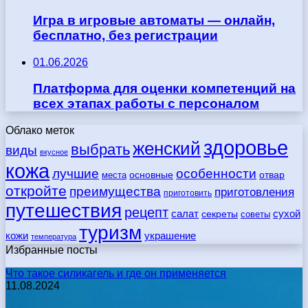
Игра в игровые автоматы — онлайн,
бесплатно, без регистрации
01.06.2026
Платформа для оценки компетенций на
всех этапах работы с персоналом
Облако меток
здоровье
женский
выбрать
виды
вкусное
кожа
лучшие
особенности
места
основные
отвар
откройте
преимущества
приготовления
приготовить
путешествия
рецепт
сухой
салат
секреты
советы
туризм
кожи
украшение
температура
Избранные посты
Что такое силикагель и где он применяется
11.08.2024