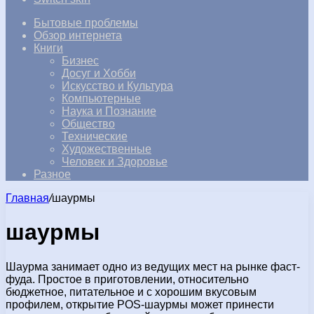
Бытовые проблемы
Обзор интернета
Книги
Бизнес
Досуг и Хобби
Искусство и Культура
Компьютерные
Наука и Познание
Общество
Технические
Художественные
Человек и Здоровье
Разное
Главная
/
шаурмы
шаурмы
Шаурма занимает одно из ведущих мест на рынке фаст-
фуда. Простое в приготовлении, относительно
бюджетное, питательное и с хорошим вкусовым
профилем, открытие POS-шаурмы может принести