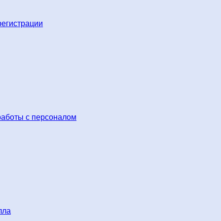
регистрации
работы с персоналом
лла