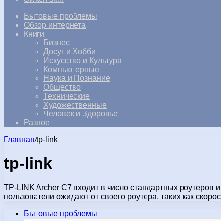
Бытовые проблемы
Обзор интернета
Книги
Бизнес
Досуг и Хобби
Искусство и Культура
Компьютерные
Наука и Познание
Общество
Технические
Художественные
Человек и Здоровье
Разное
Главная
/
tp-link
tp-link
TP-LINK Archer C7 входит в число стандартных роутеров 
пользователи ожидают от своего роутера, таких как скоро
Бытовые проблемы