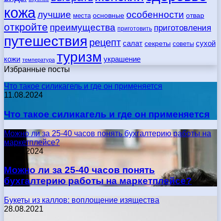
кожа
лучшие
особенности
места
основные
отвар
откройте
преимущества
приготовления
приготовить
путешествия
рецепт
сухой
салат
секреты
советы
туризм
кожи
украшение
температура
Избранные посты
Что такое силикагель и где он применяется
11.08.2024
Что такое силикагель и где он применяется
Можно ли за 25-40 часов понять бухгалтерию работы на
маркетплейсе?
17.05.2024
Можно ли за 25-40 часов понять
бухгалтерию работы на маркетплейсе?
Букеты из каллов: воплощение изящества
28.08.2021