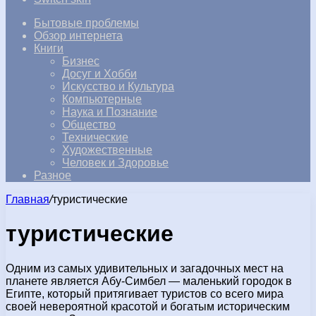
Бытовые проблемы
Обзор интернета
Книги
Бизнес
Досуг и Хобби
Искусство и Культура
Компьютерные
Наука и Познание
Общество
Технические
Художественные
Человек и Здоровье
Разное
Главная
/
туристические
туристические
Одним из самых удивительных и загадочных мест на
планете является Абу-Симбел — маленький городок в
Египте, который притягивает туристов со всего мира
своей невероятной красотой и богатым историческим