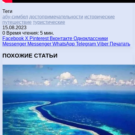
Теги
абу-симбел
достопримечательности
исторические
путешествие
туристические
15.08.2023
0
Время чтения: 5 мин.
Facebook
X
Pinterest
Вконтакте
Одноклассники
Messenger
Messenger
WhatsApp
Telegram
Viber
Печатать
ПОХОЖИЕ СТАТЬИ