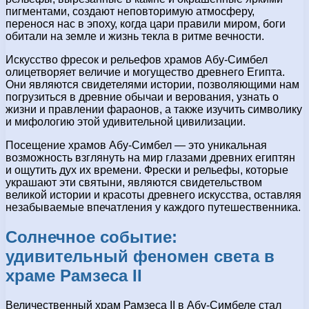
пигментами, создают неповторимую атмосферу,
перенося нас в эпоху, когда цари правили миром, боги
обитали на земле и жизнь текла в ритме вечности.
Искусство фресок и рельефов храмов Абу-Симбел
олицетворяет величие и могущество древнего Египта.
Они являются свидетелями истории, позволяющими нам
погрузиться в древние обычаи и верования, узнать о
жизни и правлении фараонов, а также изучить символику
и мифологию этой удивительной цивилизации.
Посещение храмов Абу-Симбел — это уникальная
возможность взглянуть на мир глазами древних египтян
и ощутить дух их времени. Фрески и рельефы, которые
украшают эти святыни, являются свидетельством
великой истории и красоты древнего искусства, оставляя
незабываемые впечатления у каждого путешественника.
Солнечное событие:
удивительный феномен света в
храме Рамзеса II
Величественный храм Рамзеса II в Абу-Симбеле стал