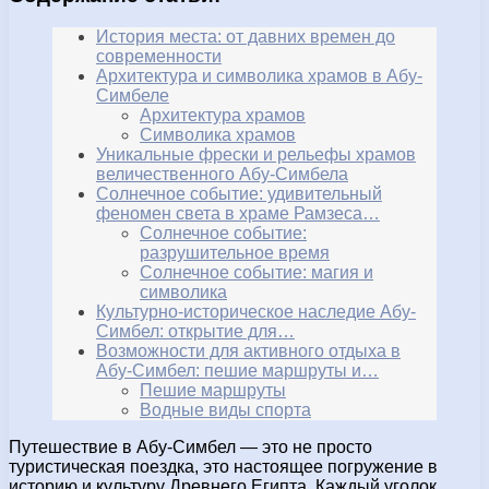
История места: от давних времен до
современности
Архитектура и символика храмов в Абу-
Симбеле
Архитектура храмов
Символика храмов
Уникальные фрески и рельефы храмов
величественного Абу-Симбела
Солнечное событие: удивительный
феномен света в храме Рамзеса…
Солнечное событие:
разрушительное время
Солнечное событие: магия и
символика
Культурно-историческое наследие Абу-
Симбел: открытие для…
Возможности для активного отдыха в
Абу-Симбел: пешие маршруты и…
Пешие маршруты
Водные виды спорта
Путешествие в Абу-Симбел — это не просто
туристическая поездка, это настоящее погружение в
историю и культуру Древнего Египта. Каждый уголок