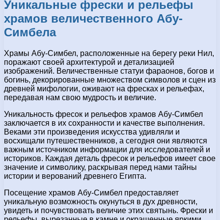
Уникальные фрески и рельефы
храмов величественного Абу-
Симбела
Храмы Абу-Симбел, расположенные на берегу реки Нил,
поражают своей архитектурой и детализацией
изображений. Величественные статуи фараонов, богов и
богинь, декорированные множеством символов и сцен из
древней мифологии, оживают на фресках и рельефах,
передавая нам свою мудрость и величие.
Уникальность фресок и рельефов храмов Абу-Симбел
заключается в их сохранности и качестве выполнения.
Веками эти произведения искусства удивляли и
восхищали путешественников, а сегодня они являются
важным источником информации для исследователей и
историков. Каждая деталь фресок и рельефов имеет свое
значение и символику, раскрывая перед нами тайны
истории и верований древнего Египта.
Посещение храмов Абу-Симбел предоставляет
уникальную возможность окунуться в дух древности,
увидеть и почувствовать величие этих святынь. Фрески и
рельефы, вырезанные в камне и окрашенные яркими