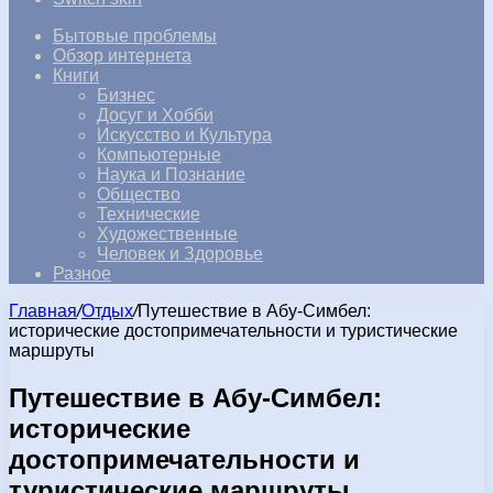
Бытовые проблемы
Обзор интернета
Книги
Бизнес
Досуг и Хобби
Искусство и Культура
Компьютерные
Наука и Познание
Общество
Технические
Художественные
Человек и Здоровье
Разное
Главная
/
Отдых
/
Путешествие в Абу-Симбел:
исторические достопримечательности и туристические
маршруты
Путешествие в Абу-Симбел:
исторические
достопримечательности и
туристические маршруты