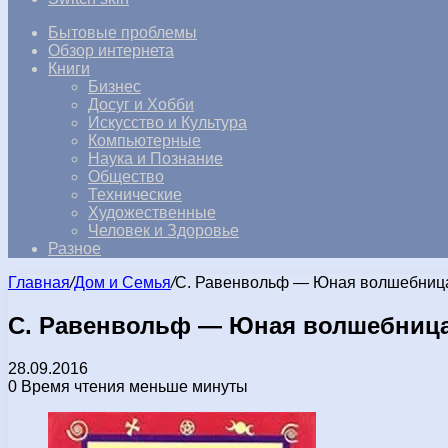
Бытовые проблемы
Обзор интернета
Книги
Бизнес
Досуг и Хобби
Искусство и Культура
Компьютерные
Наука и Познание
Общество
Технические
Художественные
Человек и Здоровье
Разное
Главная
/
Дом и Семья
/
С. Равенвольф — Юная волшебница, 
С. Равенвольф — Юная волшебница, 
28.09.2016
0
Время чтения меньше минуты