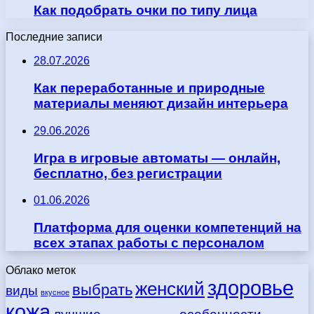
Как подобрать очки по типу лица
Последние записи
28.07.2026
Как переработанные и природные
материалы меняют дизайн интерьера
29.06.2026
Игра в игровые автоматы — онлайн,
бесплатно, без регистрации
01.06.2026
Платформа для оценки компетенций на
всех этапах работы с персоналом
Облако меток
здоровье
женский
выбрать
виды
вкусное
кожа