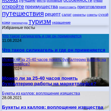
лучшие
особенности
места
основные
отвар
откройте
преимущества
приготовления
приготовить
путешествия
рецепт
сухой
салат
секреты
советы
туризм
кожи
украшение
температура
Избранные посты
Что такое силикагель и где он применяется
11.08.2024
Что такое силикагель и где он применяется
Можно ли за 25-40 часов понять бухгалтерию работы на
маркетплейсе?
17.05.2024
Можно ли за 25-40 часов понять
бухгалтерию работы на маркетплейсе?
Букеты из каллов: воплощение изящества
28.08.2021
Букеты из каллов: воплощение изящества