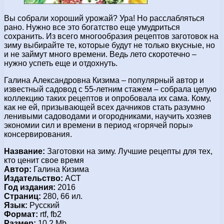
Вы собрали хороший урожай? Ура! Но расслабляться
рано. Нужно все это богатство еще умудриться
сохранить. Из всего многообразия рецептов заготовок на
зиму выбирайте те, которые будут не только вкусные, но
и не займут много времени. Ведь лето скоротечно –
нужно успеть еще и отдохнуть.
Галина Александровна Кизима – популярный автор и
известный садовод с 55-летним стажем – собрала целую
коллекцию таких рецептов и опробовала их сама. Кому,
как не ей, призывающей всех дачников стать разумно
ленивыми садоводами и огородниками, научить хозяев
экономии сил и времени в период «горячей поры»
консервирования.
Название:
Заготовки на зиму. Лучшие рецепты для тех,
кто ценит свое время
Автор:
Галина Кизима
Издательство:
АСТ
Год издания:
2016
Страниц:
280, 66 ил.
Язык:
Русский
Формат:
rtf, fb2
Размер:
10,2 Mb