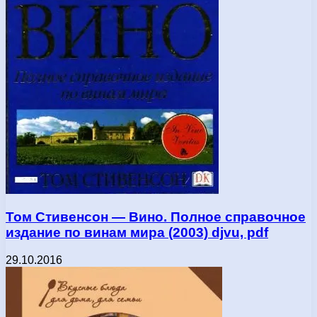
Том Стивенсон — Вино. Полное справочное
издание по винам мира (2003) djvu, pdf
29.10.2016