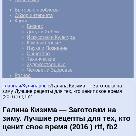
Бытовые проблемы
Обзор интернета
Книги
Бизнес
Досуг и Хобби
Искусство и Культура
Компьютерные
Наука и Познание
Общество
Технические
Художественные
Человек и Здоровье
Разное
Главная
/
Кулинарные
/
Галина Кизима — Заготовки на
зиму. Лучшие рецепты для тех, кто ценит свое время
(2016 ) rtf, fb2
Галина Кизима — Заготовки на
зиму. Лучшие рецепты для тех, кто
ценит свое время (2016 ) rtf, fb2