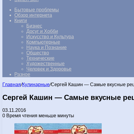
Бытовые проблемы
Обзор интернета
Книги
Бизнес
Досуг и Хобби
Искусство и Культура
Компьютерные
Наука и Познание
Общество
Технические
Художественные
Человек и Здоровье
Разное
Главная
/
Кулинарные
/
Сергей Кашин — Самые вкусные рецепт
Сергей Кашин — Самые вкусные рецепт
03.11.2016
0
Время чтения меньше минуты