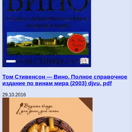
Том Стивенсон — Вино. Полное справочное
издание по винам мира (2003) djvu, pdf
29.10.2016