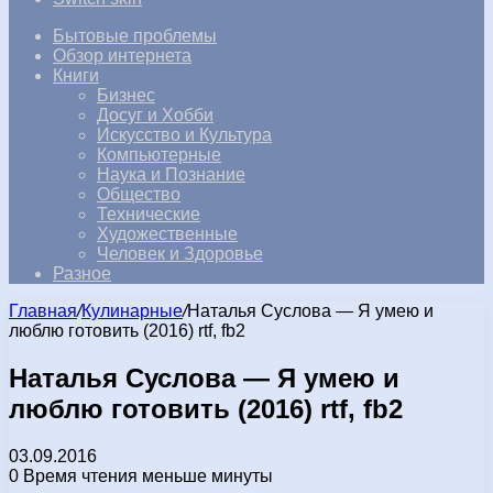
Бытовые проблемы
Обзор интернета
Книги
Бизнес
Досуг и Хобби
Искусство и Культура
Компьютерные
Наука и Познание
Общество
Технические
Художественные
Человек и Здоровье
Разное
Главная
/
Кулинарные
/
Наталья Суслова — Я умею и
люблю готовить (2016) rtf, fb2
Наталья Суслова — Я умею и
люблю готовить (2016) rtf, fb2
03.09.2016
0
Время чтения меньше минуты