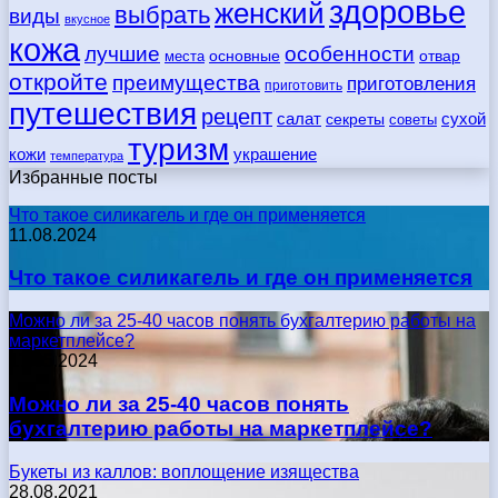
здоровье
женский
выбрать
виды
вкусное
кожа
лучшие
особенности
места
основные
отвар
откройте
преимущества
приготовления
приготовить
путешествия
рецепт
сухой
салат
секреты
советы
туризм
кожи
украшение
температура
Избранные посты
Что такое силикагель и где он применяется
11.08.2024
Что такое силикагель и где он применяется
Можно ли за 25-40 часов понять бухгалтерию работы на
маркетплейсе?
17.05.2024
Можно ли за 25-40 часов понять
бухгалтерию работы на маркетплейсе?
Букеты из каллов: воплощение изящества
28.08.2021