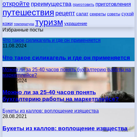
откройте
преимущества
приготовления
приготовить
путешествия
рецепт
сухой
салат
секреты
советы
туризм
кожи
украшение
температура
Избранные посты
Что такое силикагель и где он применяется
11.08.2024
Что такое силикагель и где он применяется
Можно ли за 25-40 часов понять бухгалтерию работы на
маркетплейсе?
17.05.2024
Можно ли за 25-40 часов понять
бухгалтерию работы на маркетплейсе?
Букеты из каллов: воплощение изящества
28.08.2021
Букеты из каллов: воплощение изящества