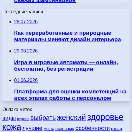
свежих шампиньонов
Последние записи
28.07.2026
Как переработанные и природные
материалы меняют дизайн интерьера
29.06.2026
Игра в игровые автоматы — онлайн,
бесплатно, без регистрации
01.06.2026
Платформа для оценки компетенций на
всех этапах работы с персоналом
Облако меток
здоровье
женский
выбрать
виды
вкусное
кожа
лучшие
особенности
места
основные
отвар