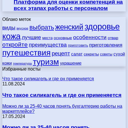
Платформа для оценки компетенций на
всех этапах работы с персоналом
Облако меток
здоровье
женский
выбрать
виды
вкусное
кожа
лучшие
особенности
места
основные
отвар
откройте
преимущества
приготовления
приготовить
путешествия
рецепт
сухой
салат
секреты
советы
туризм
кожи
украшение
температура
Избранные посты
Что такое силикагель и где он применяется
11.08.2024
Что такое силикагель и где он применяется
Можно ли за 25-40 часов понять бухгалтерию работы на
маркетплейсе?
17.05.2024
Можно ли за 25-40 часов понять