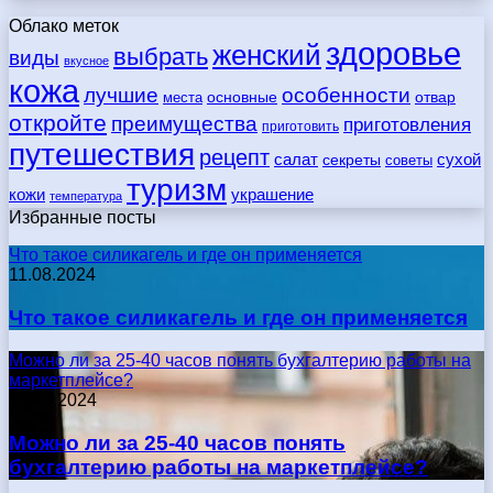
Облако меток
здоровье
женский
выбрать
виды
вкусное
кожа
лучшие
особенности
места
основные
отвар
откройте
преимущества
приготовления
приготовить
путешествия
рецепт
сухой
салат
секреты
советы
туризм
кожи
украшение
температура
Избранные посты
Что такое силикагель и где он применяется
11.08.2024
Что такое силикагель и где он применяется
Можно ли за 25-40 часов понять бухгалтерию работы на
маркетплейсе?
17.05.2024
Можно ли за 25-40 часов понять
бухгалтерию работы на маркетплейсе?