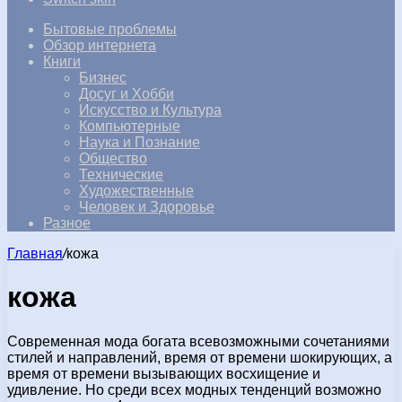
Бытовые проблемы
Обзор интернета
Книги
Бизнес
Досуг и Хобби
Искусство и Культура
Компьютерные
Наука и Познание
Общество
Технические
Художественные
Человек и Здоровье
Разное
Главная
/
кожа
кожа
Современная мода богата всевозможными сочетаниями
стилей и направлений, время от времени шокирующих, а
время от времени вызывающих восхищение и
удивление. Но среди всех модных тенденций возможно