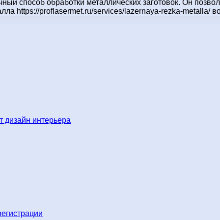
ный способ обработки металлических заготовок. Он позво
 https://proflasermet.ru/services/lazernaya-rezka-metalla
 дизайн интерьера
регистрации