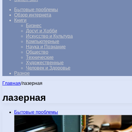
Бытовые проблемы
Обзор интернета
Книги
Бизнес
Досуг и Хобби
Искусство и Культура
Компьютерные
Наука и Познание
Общество
Технические
Художественные
Человек и Здоровье
Разное
Главная
/
лазерная
лазерная
Бытовые проблемы